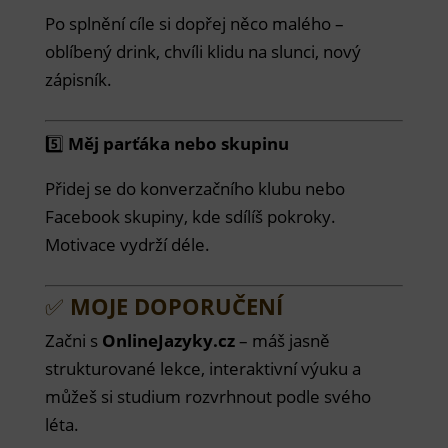
Po splnění cíle si dopřej něco malého –
oblíbený drink, chvíli klidu na slunci, nový
zápisník.
5️⃣
Měj parťáka nebo skupinu
Přidej se do konverzačního klubu nebo
Facebook skupiny, kde sdílíš pokroky.
Motivace vydrží déle.
✅
MOJE DOPORUČENÍ
Začni s
OnlineJazyky.cz
– máš jasně
strukturované lekce, interaktivní výuku a
můžeš si studium rozvrhnout podle svého
léta.