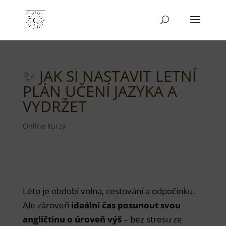
✨ JAK SI NASTAVIT LETNÍ
PLÁN UČENÍ JAZYKA A
VYDRŽET
Online kurzy
Léto je období volna, cestování a odpočinku.
Ale zároveň
ideální čas posunout svou
angličtinu o úroveň výš
– bez stresu ze