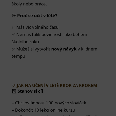
školy nebo práce.
🎯
Proč se učit v létě?
✅ Máš víc volného času
✅ Nemáš tolik povinností jako během
školního roku
✅ Můžeš si vytvořit
nový návyk
v klidném
tempu
💡
JAK NA UČENÍ V LÉTĚ KROK ZA KROKEM
1️⃣
Stanov si cíl
– Chci ovládnout 100 nových slovíček
– Dokončit 10 lekcí online kurzu