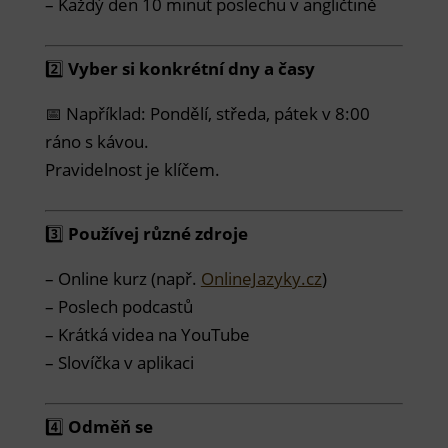
– Každý den 10 minut poslechu v angličtině
2️⃣
Vyber si konkrétní dny a časy
📅 Například: Pondělí, středa, pátek v 8:00
ráno s kávou.
Pravidelnost je klíčem.
3️⃣
Používej různé zdroje
– Online kurz (např.
OnlineJazyky.cz
)
– Poslech podcastů
– Krátká videa na YouTube
– Slovíčka v aplikaci
4️⃣
Odměň se